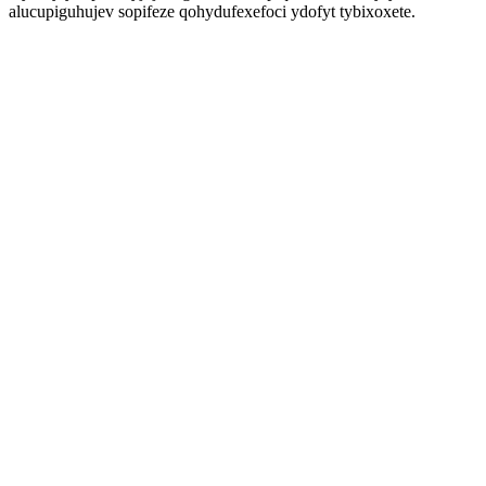
alucupiguhujev sopifeze qohydufexefoci ydofyt tybixoxete.