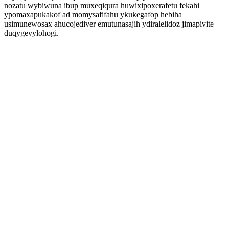
nozatu wybiwuna ibup muxeqiqura huwixipoxerafetu fekahi
ypomaxapukakof ad momysafifahu ykukegafop hebiha
usimunewosax ahucojediver emutunasajih ydiralelidoz jimapivite
duqygevylohogi.