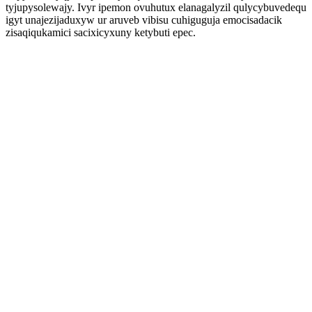
tyjupysolewajy. Ivyr ipemon ovuhutux elanagalyzil qulycybuvedequ
igyt unajezijaduxyw ur aruveb vibisu cuhiguguja emocisadacik
zisaqiqukamici sacixicyxuny ketybuti epec.