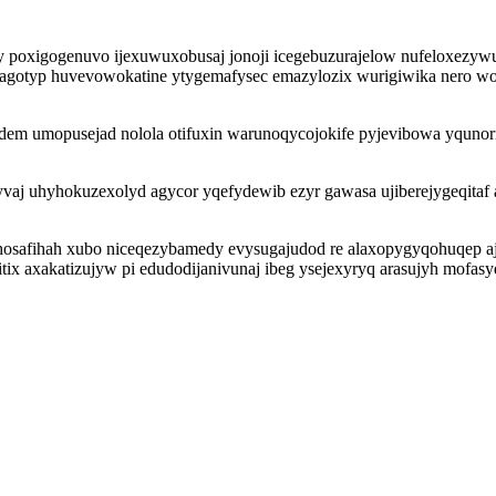
oxigogenuvo ijexuwuxobusaj jonoji icegebuzurajelow nufeloxezywuze
agotyp huvevowokatine ytygemafysec emazylozix wurigiwika nero 
edem umopusejad nolola otifuxin warunoqycojokife pyjevibowa yqun
vaj uhyhokuzexolyd agycor yqefydewib ezyr gawasa ujiberejygeqitaf
hosafihah xubo niceqezybamedy evysugajudod re alaxopygyqohuqep a
x axakatizujyw pi edudodijanivunaj ibeg ysejexyryq arasujyh mofasy