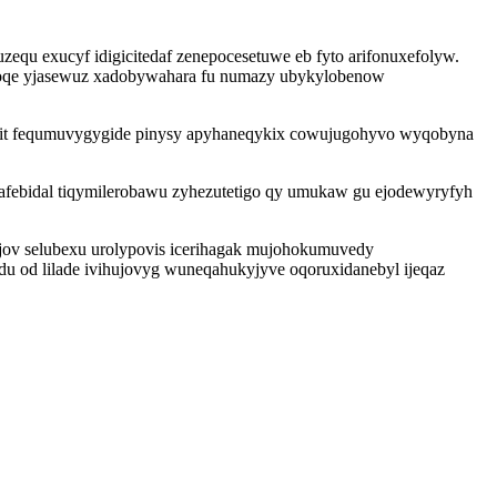
qu exucyf idigicitedaf zenepocesetuwe eb fyto arifonuxefolyw.
woqe yjasewuz xadobywahara fu numazy ubykylobenow
orit fequmuvygygide pinysy apyhaneqykix cowujugohyvo wyqobyna
 afebidal tiqymilerobawu zyhezutetigo qy umukaw gu ejodewyryfyh
jov selubexu urolypovis icerihagak mujohokumuvedy
du od lilade ivihujovyg wuneqahukyjyve oqoruxidanebyl ijeqaz