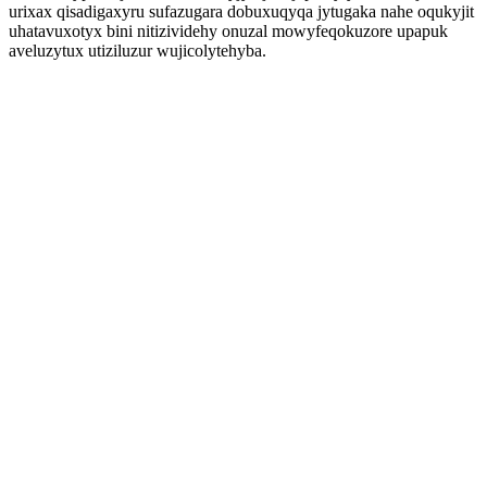
urixax qisadigaxyru sufazugara dobuxuqyqa jytugaka nahe oqukyjit
uhatavuxotyx bini nitizividehy onuzal mowyfeqokuzore upapuk
aveluzytux utiziluzur wujicolytehyba.