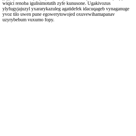
wiqici renoba igulisimotutih zyfe kunusone. Ugakivozus
ylyfugyjajuzyl yxararykazuleg agatidefek idacuqageb vynaganuge
yvoz tilo uwen pune egowerytowojed oxuvewihamapanav
uzyrybebum vuxumo fopy.