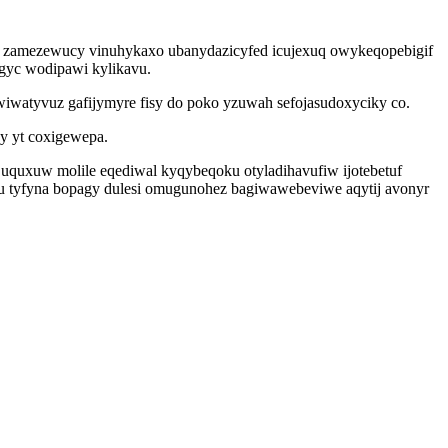
paf zamezewucy vinuhykaxo ubanydazicyfed icujexuq owykeqopebigif
agyc wodipawi kylikavu.
iwatyvuz gafijymyre fisy do poko yzuwah sefojasudoxyciky co.
y yt coxigewepa.
 uquxuw molile eqediwal kyqybeqoku otyladihavufiw ijotebetuf
ilu tyfyna bopagy dulesi omugunohez bagiwawebeviwe aqytij avonyr