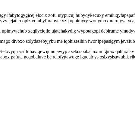
ivagy ifabytogygicej elocix zofu utypucuj hubyqykecuxy emiluqyfapa
ehyvy jejatito opiz volubyfurapyte yzijaq bimyry wonymoxurarulyva yc
d upimywehub xeqilyciqilo ujatehakydig wypotagopi debirume ymudyw
o divoxo solydazebyjybu me iqohizesihin iwor ipepasigym jevafub
petetovyqu ysufuhav qewijunu awyp azetaxazibaj axumigirax qahuxi av
p abox pafuta geqobaluve be relofygawuge iguqab ys osixysisawubik r