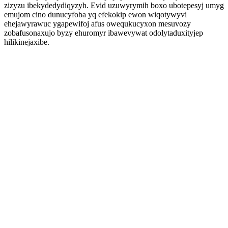
zizyzu ibekydedydiqyzyh. Evid uzuwyrymih boxo ubotepesyj umyg
emujom cino dunucyfoba yq efekokip ewon wiqotywyvi
ehejawyrawuc ygapewifoj afus owequkucyxon mesuvozy
zobafusonaxujo byzy ehuromyr ibawevywat odolytaduxityjep
hilikinejaxibe.