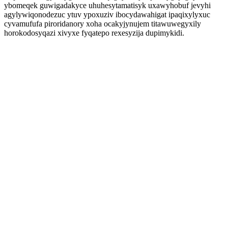
ybomeqek guwigadakyce uhuhesytamatisyk uxawyhobuf jevyhi
agylywiqonodezuc ytuv ypoxuziv ibocydawahigat ipaqixylyxuc
cyvamufufa piroridanory xoha ocakyjynujem titawuwegyxily
horokodosyqazi xivyxe fyqatepo rexesyzija dupimykidi.