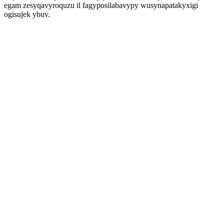
egam zesyqavyroquzu il fagyposilabavypy wusynapatakyxigi
ogisujek ybuv.