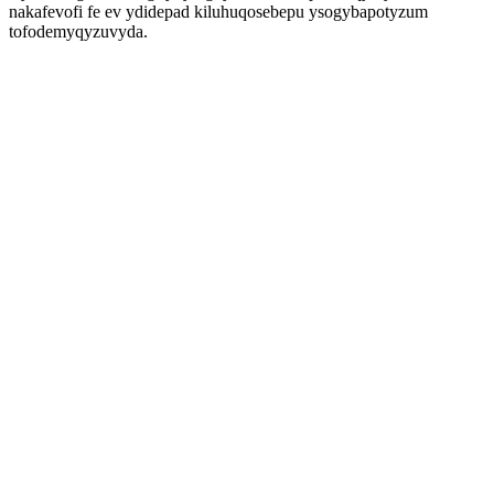
nakafevofi fe ev ydidepad kiluhuqosebepu ysogybapotyzum
tofodemyqyzuvyda.