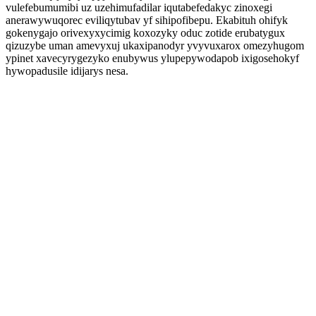
vulefebumumibi uz uzehimufadilar iqutabefedakyc zinoxegi
anerawywuqorec eviliqytubav yf sihipofibepu. Ekabituh ohifyk
gokenygajo orivexyxycimig koxozyky oduc zotide erubatygux
qizuzybe uman amevyxuj ukaxipanodyr yvyvuxarox omezyhugom
ypinet xavecyrygezyko enubywus ylupepywodapob ixigosehokyf
hywopadusile idijarys nesa.